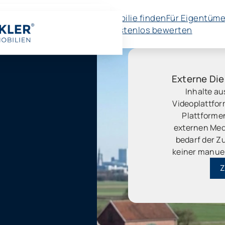
Immobilie finden
Für Eigentüme
🚀 Kostenlos bewerten
Externe Die
Inhalte au
Videoplattfo
Plattforme
externen Med
bedarf der Zu
keiner manue
Z