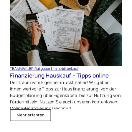
TEAMMAKLER Ratgeber | Immobilienkauf
T
Finanzierung Hauskauf – Tipps online
H
Der Traum vom Eigenheim rückt näher! Wir geben
E
Ihnen wertvolle Tipps zur Hausfinanzierung, von der
R
Budgetplanung über Eigenkapital bis zur Nutzung von
P
Fördermitteln. Nutzen Sie auch unseren kostenlosen
F
Online-Finanzierungsrechner!
C
Mehr erfahren