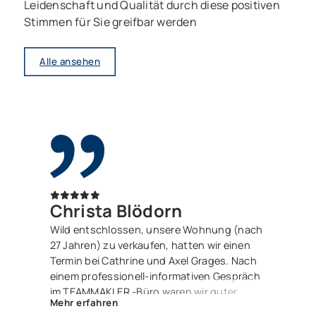
Leidenschaft und Qualität durch diese positiven
Stimmen für Sie greifbar werden
Alle ansehen
Christa Blödorn
Wild entschlossen, unsere Wohnung (nach
27 Jahren) zu verkaufen, hatten wir einen
Termin bei Cathrine und Axel Grages. Nach
einem professionell-informativen Gespräch
im TEAMMAKLER -Büro waren wir guter
Mehr erfahren
Dinge. Und zu recht – denn Herr Luis