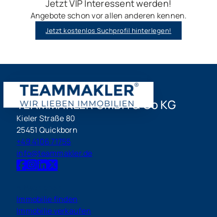
Jetzt VIP Interessent werden!
Angebote schon vor allen anderen kennen.
Jetzt kostenlos Suchprofil hinterlegen!
TEAMMAKLER GMBH & Co KG
Kieler Straße 80
25451 Quickborn
+49 4106 71755
info@teammakler.de
Nach oben
Immobilie finden
Immobilie verkaufen