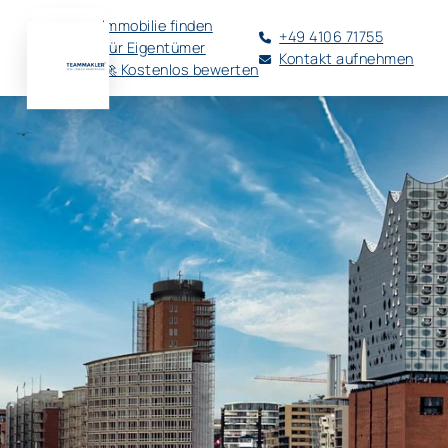
Immobilie finden
+49 4106 71755
Für Eigentümer
Kontakt aufnehmen
🚀 Kostenlos bewerten