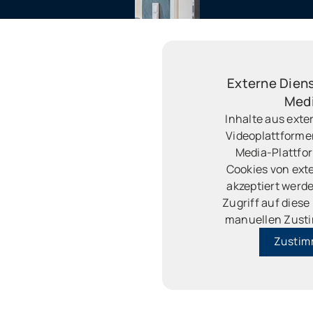
Externe Diens
Med
Inhalte aus exte
Videoplattforme
Media-Plattfo
Cookies von ext
akzeptiert werde
Zugriff auf diese
manuellen Zus
Zusti