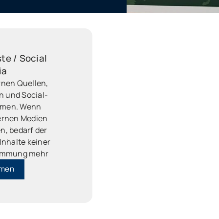
te / Social
ia
rnen Quellen,
n und Social-
rmen. Wenn
ernen Medien
n, bedarf der
 Inhalte keiner
timmung mehr
mmen