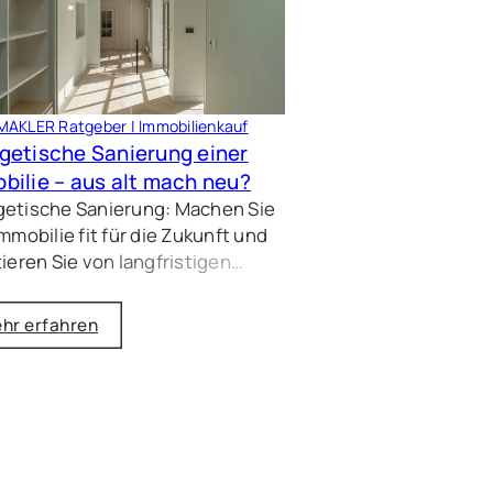
AKLER Ratgeber | Immobilienkauf
getische Sanierung einer
bilie – aus alt mach neu?
getische Sanierung: Machen Sie
Immobilie fit für die Zukunft und
tieren Sie von langfristigen
eneinsparungen und
teigerung – trotz steigender
hr erfahren
tion und Zinsen. Wir beraten Sie
ördermöglichkeiten und den
n Heizalternativen.