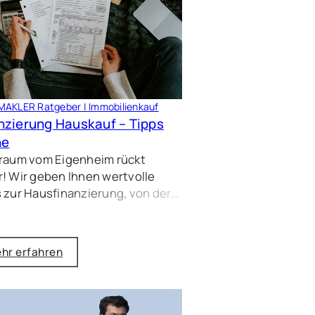
AKLER Ratgeber | Immobilienkauf
nzierung Hauskauf – Tipps
ne
Traum vom Eigenheim rückt
! Wir geben Ihnen wertvolle
 zur Hausfinanzierung, von der
tplanung über Eigenkapital bis
utzung von Fördermitteln.
en Sie auch unseren
hr erfahren
enlosen Online-
nzierungsrechner!