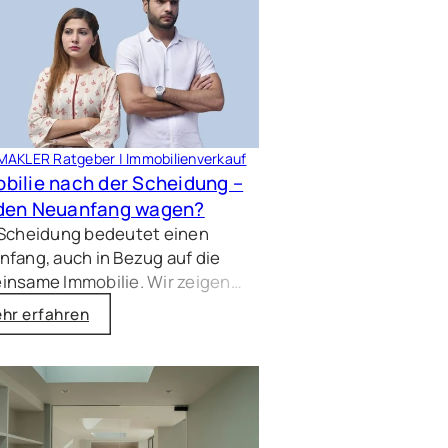
AKLER Ratgeber | Immobilienverkauf
bilie nach der Scheidung –
den Neuanfang wagen?
 Scheidung bedeutet einen
fang, auch in Bezug auf die
insame Immobilie. Wir zeigen
n verschiedene Optionen wie
hr erfahren
uf, Auszahlung oder Vermietung
nterstützen Sie dabei, die beste
g für Ihre neue Lebenssituation
nden.