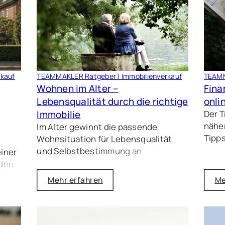
kauf
TEAMMAKLER Ratgeber | Immobilienverkauf
TEAMM
Wohnen im Alter –
Fina
Lebensqualität durch die richtige
onli
Immobilie
Der 
näher
Im Alter gewinnt die passende
Tipps
Wohnsituation für Lebensqualität
Budge
und Selbstbestimmung an
iner
zur N
Bedeutung. Wir helfen Ihnen bei der
 den
Nutz
Entscheidung, ob ein Umzug sinnvoll
 die
Mehr erfahren
Me
kost
ist und wie Sie Ihr Zuhause
Fina
altersgerecht gestalten.
 20 %
zielt