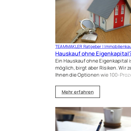
am Ende nur 85 % des Marktwert
und benötigt 379 Tage bis zum
Verkauf. Bei einem Aufschlag vo
über dem Marktwert liegt der
Verkaufspreis nahe am realen We
und die Immobilie verkauft sich i
TEAMMAKLER Ratgeber | Immobilienka
durchschnittlich 63 Tagen.
Hauskauf ohne Eigenkapital
Ein Hauskauf ohne Eigenkapital i
möglich, birgt aber Risiken. Wir 
Ihnen die Optionen wie 100-Proz
Finanzierung und staatliche
Förderprogramme und helfen Ih
Mehr erfahren
bei der Risiko- und
Chancenbewertung.