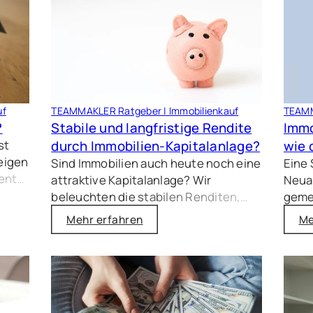
s
n 5 %
rt,
n
uf
TEAMMAKLER Ratgeber | Immobilienkauf
TEAMM
?
Stabile und langfristige Rendite
Immo
st
durch Immobilien-Kapitalanlage?
wie 
zeigen
Sind Immobilien auch heute noch eine
Eine
ent-
attraktive Kapitalanlage? Wir
Neuan
beleuchten die stabilen Renditen,
geme
nen
den Inflationsschutz und die
Ihne
Mehr erfahren
Me
steuerlichen Vorteile, weisen aber
Verka
auch auf mögliche Risiken und
und u
Herausforderungen hin.
Lösun
zu fi