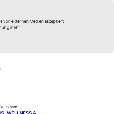
s von externen Medien akzeptiert
immung mehr
d
 Quickborn
S, WELLNESS &