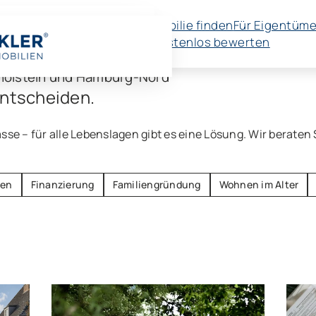
Immobilie finden
Für Eigentüme
🚀 Kostenlos bewerten
holstein und Hamburg-Nord
Entscheiden.
sse – für alle Lebenslagen gibt es eine Lösung. Wir beraten 
ben
Finanzierung
Familiengründung
Wohnen im Alter