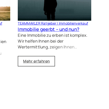
uf
TEAMMAKLER Ratgeber | Immobilienverkauf
Immobilie geerbt – und nun?
Eine Immobilie zu erben ist komplex.
Wir helfen Ihnen bei der
lien
Wertermittlung, zeigen Ihnen
Optionen wie Eigennutzung,
u
Vermietung oder Verkauf und
Mehr erfahren
unterstützen Sie in
r die
Erbengemeinschaften, um die besten
tand
Entscheidungen zu treffen.
Ihr