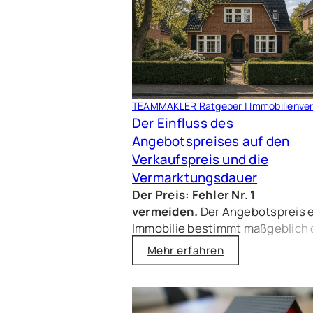
TEAMMAKLER Ratgeber | Immobilienver
Der Einfluss des
Angebotspreises auf den
Verkaufspreis und die
Vermarktungsdauer
Der Preis: Fehler Nr. 1
vermeiden.
Der Angebotspreis e
Immobilie bestimmt maßgeblich
tatsächlichen Verkaufspreis und
Mehr erfahren
Vermarktungsdauer. Eine
Sparkassenstudie mit über 1.000
Immobilienverkäufen zeigt: Wer
über dem Marktwert anbietet, er