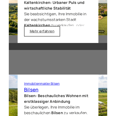
erzielen, der Ihre Erwartungen erfüllt.
Kaltenkirchen: Urbaner Puls und
wirtschaftliche Stabilität
Sie beabsichtigen, Ihre Immobilie in
der wachstumsstarken Stadt
Kaltenkirchen
zu verkaufen, oder
benötigen eine fundierte
Mehr erfahren
Marktwerteinschätzung? In einem
Umfeld, das sich so dynamisch
entwickelt wie Kaltenkirchen, ist
lokales Know-how der entscheidende
Faktor. Wir unterstützen Sie mit einer
klaren Verkaufsstrategie und
fundierter Expertise, um Ihr Objekt –
vom modernen Apartment bis zum
klassischen Stadthaus – effizient und
Immobilienmakler Bilsen
wertsteigernd am Markt zu platzieren.
Bilsen
Bilsen: Beschauliches Wohnen mit
erstklassiger Anbindung
Sie überlegen, Ihre Immobilie im
beschaulichen
Bilsen
zu verkaufen,