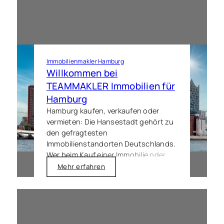
Strategie und hanseatischem
Weitblick, um Ihr Objekt in
Bönningstedt
sicher und
wertmaximierend am Markt zu
positionieren.
Immobilienmakler Hamburg
Willkommen bei
TEAMMAKLER Immobilien für
Hamburg
Hamburg kaufen, verkaufen oder
vermieten: Die Hansestadt gehört zu
den gefragtesten
Immobilienstandorten Deutschlands.
Wer beim Kauf einer Immobilie oder
beim Verkauf die richtigen
Mehr erfahren
Entscheidungen treffen will, braucht
mehr als ein Inserat. Ein erfahrener
Immobilienmakler für Hamburg kennt
den Markt, die Stadtteile und die
Menschen dahinter.