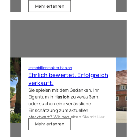
Verständnis für den lokalen Markt im
Mehr erfahren
„Dorf im Grünen“. Verlassen Sie sich
auf eine Zusammenarbeit, die von
Ehrlichkeit und Professionalität
geprägt ist, um Ihren
Immobilienverkauf in
Ellerau
effizient
und rechtssicher zum Erfolg zu
führen.
Immobilienmakler Hasloh
Ehrlich bewertet. Erfolgreich
verkauft.
Sie spielen mit dem Gedanken, Ihr
Eigentum in
Hasloh
zu veräußern,
oder suchen eine verlässliche
Einschätzung zum aktuellen
Marktwert? Wir begleiten Sie mit Herz
und Verstand durch den gesamten
Mehr erfahren
Verkaufsprozess in dieser