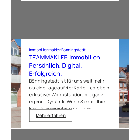
lebenswerten Gemeinde. Unser
Anspruch ist eine Beratung, die auf
Vertrauen basiert und Ihren
Immobilienverkauf in
Hasloh
durch
klare Prozesse und lokale
Marktpräsenz zum gewünschten Ziel
führt.
Immobilienmakler Bönningstedt
TEAMMAKLER Immobilien:
Persönlich. Digital.
Erfolgreich.
Bönningstedt ist für uns weit mehr
als eine Lage auf der Karte – es ist ein
exklusiver Wohnstandort mit ganz
eigener Dynamik. Wenn Sie hier Ihre
Immobilie veräußern möchten,
brauchen Sie einen Partner, der die
Mehr erfahren
Grenznähe zu Hamburg als
strategischen Vorteil nutzt. Wir
begleiten Sie mit einer glasklaren