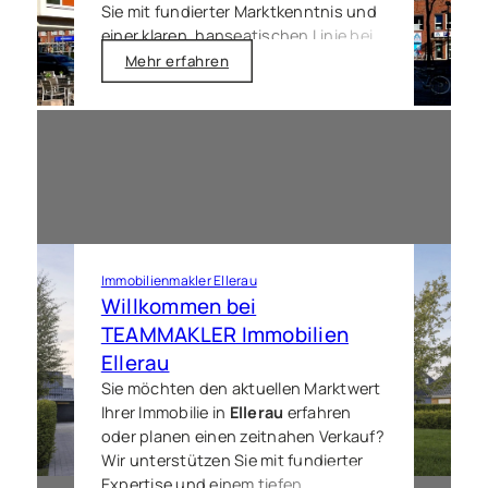
Sie mit fundierter Marktkenntnis und
einer klaren, hanseatischen Linie bei
jedem Schritt. Ob Wertermittlung
Mehr erfahren
oder der finale Notartermin – wir
setzen auf absolute Transparenz und
eine persönliche Betreuung, damit Ihr
Immobilienverkauf in
Quickborn
zügig
und zum bestmöglichen Preis
realisiert wird.
Immobilienmakler Ellerau
Willkommen bei
TEAMMAKLER Immobilien
Ellerau
Sie möchten den aktuellen Marktwert
Ihrer Immobilie in
Ellerau
erfahren
oder planen einen zeitnahen Verkauf?
Wir unterstützen Sie mit fundierter
Expertise und einem tiefen