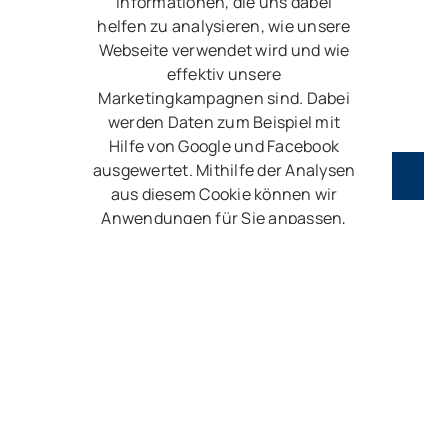
Informationen, die uns dabei
helfen zu analysieren, wie unsere
Webseite verwendet wird und wie
effektiv unsere
Marketingkampagnen sind. Dabei
werden Daten zum Beispiel mit
Hilfe von Google und Facebook
ausgewertet. Mithilfe der Analysen
aus diesem Cookie können wir
Anwendungen für Sie anpassen,
um unserer Webseite zu
verbessern. Wenn Sie nicht
möchten, dass wir Ihren Besuch
auf unserer Webseite verfolgen,
können Sie das Tracking in Ihrem
Browser hier deaktivieren.
Zustimmen