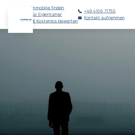
Immobilie finden
+49 4106 71755
Für Eigentümer
Kontakt aufnehmen
🚀 Kostenlos bewerten