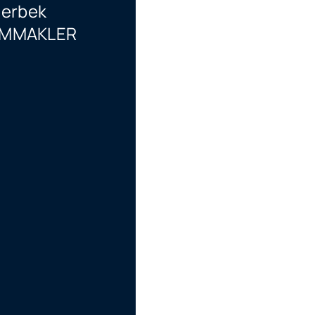
lerbek
EAMMAKLER