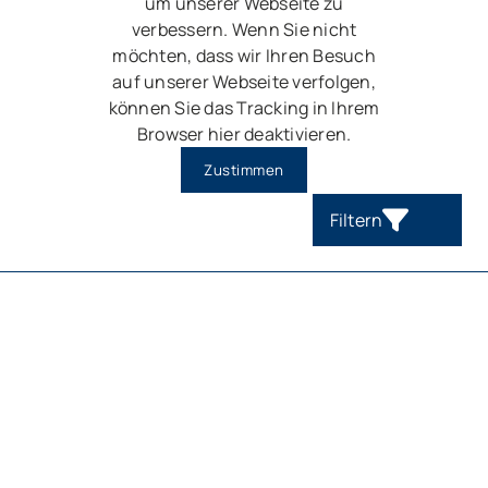
um unserer Webseite zu
verbessern. Wenn Sie nicht
möchten, dass wir Ihren Besuch
auf unserer Webseite verfolgen,
können Sie das Tracking in Ihrem
Browser hier deaktivieren.
Zustimmen
Filtern
TEAMMAKLER GMBH & Co KG
Kieler Straße 80
25451 Quickborn
+49 4106 71755
info@teammakler.de