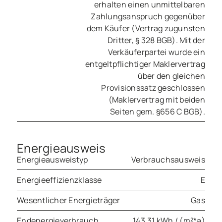
erhalten einen unmittelbaren
Zahlungsanspruch gegenüber
dem Käufer (Vertrag zugunsten
Dritter, § 328 BGB). Mit der
Verkäuferpartei wurde ein
entgeltpflichtiger Maklervertrag
über den gleichen
Provisionssatz geschlossen
(Maklervertrag mit beiden
Seiten gem. §656 C BGB).
Energieausweis
Energieausweistyp
Verbrauchsausweis
Energieeffizienzklasse
E
Wesentlicher Energieträger
Gas
Endenergieverbrauch
143.31 kWh / (m²*a)