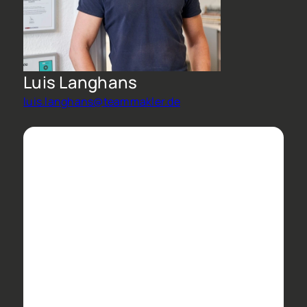
Luis Langhans
luis.langhans@teammakler.de
Analytics und Dienste Dritter
Diese Cookies sammeln
Informationen, die uns dabei
helfen zu analysieren, wie unsere
Webseite verwendet wird und wie
effektiv unsere
Marketingkampagnen sind. Dabei
werden Daten zum Beispiel mit
Hilfe von Google und Facebook
ausgewertet. Mithilfe der Analysen