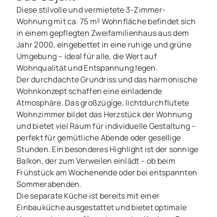
Diese stilvolle und vermietete 3-Zimmer-
Wohnung mit ca. 75 m² Wohnfläche befindet sich
in einem gepflegten Zweifamilienhaus aus dem
Jahr 2000, eingebettet in eine ruhige und grüne
Umgebung – ideal für alle, die Wert auf
Wohnqualität und Entspannung legen.
Der durchdachte Grundriss und das harmonische
Wohnkonzept schaffen eine einladende
Atmosphäre. Das großzügige, lichtdurchflutete
Wohnzimmer bildet das Herzstück der Wohnung
und bietet viel Raum für individuelle Gestaltung –
perfekt für gemütliche Abende oder gesellige
Wohnung zu kaufen in Ellerau
Stunden. Ein besonderes Highlight ist der sonnige
SOLIDE VERMIETET:
Balkon, der zum Verweilen einlädt – ob beim
Dachgeschosswohnung mit
Frühstück am Wochenende oder bei entspannten
Sommerabenden.
Balkon und Stellplatz
Die separate Küche ist bereits mit einer
Einbauküche ausgestattet und bietet optimale