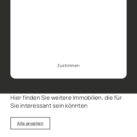
aus diesem Cookie können wir
Anwendungen für Sie anpassen,
um unserer Webseite zu
verbessern. Wenn Sie nicht
möchten, dass wir Ihren Besuch
auf unserer Webseite verfolgen,
können Sie das Tracking in Ihrem
Browser hier deaktivieren.
Zustimmen
Hier finden Sie weitere Immobilien, die für
Sie interessant sein könnten
Alle ansehen