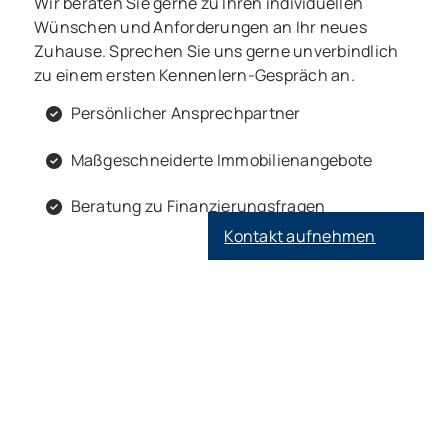
Wir beraten Sie gerne zu Ihren individuellen
Wünschen und Anforderungen an Ihr neues
Zuhause. Sprechen Sie uns gerne unverbindlich
zu einem ersten Kennenlern-Gespräch an.
Persönlicher Ansprechpartner
Maßgeschneiderte Immobilienangebote
Beratung zu Finanzierungsfragen
Kontakt aufnehmen
Analytics und Dienste Dritter
Diese Cookies sammeln
Informationen, die uns dabei
helfen zu analysieren, wie unsere
Webseite verwendet wird und wie
effektiv unsere
Marketingkampagnen sind. Dabei