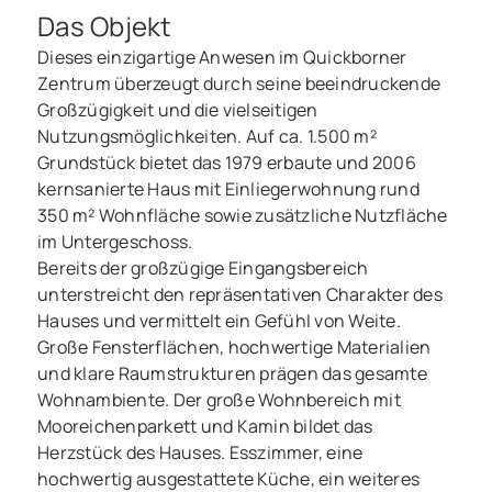
Das Objekt
Dieses einzigartige Anwesen im Quickborner
Zentrum überzeugt durch seine beeindruckende
Großzügigkeit und die vielseitigen
Nutzungsmöglichkeiten. Auf ca. 1.500 m²
Grundstück bietet das 1979 erbaute und 2006
kernsanierte Haus mit Einliegerwohnung rund
350 m² Wohnfläche sowie zusätzliche Nutzfläche
im Untergeschoss.
Bereits der großzügige Eingangsbereich
unterstreicht den repräsentativen Charakter des
Hauses und vermittelt ein Gefühl von Weite.
Haus zu kaufen in Quickborn
Große Fensterflächen, hochwertige Materialien
und klare Raumstrukturen prägen das gesamte
LUXUS, WELLNESS &
Wohnambiente. Der große Wohnbereich mit
WEITBLICK: Exklusives
Mooreichenparkett und Kamin bildet das
Anwesen im Quickborner
Herzstück des Hauses. Esszimmer, eine
hochwertig ausgestattete Küche, ein weiteres
Zentrum