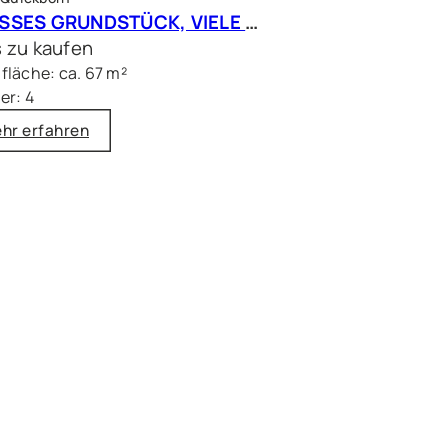
GROSSES GRUNDSTÜCK, VIELE MÖGLICHKEITEN – Charmantes Siedlungshaus in Top Lage
 zu kaufen
läche: ca. 67 m²
er: 4
hr erfahren