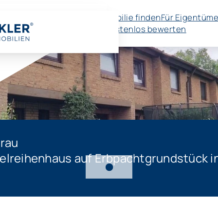
Immobilie finden
Für Eigentüme
🚀 Kostenlos bewerten
erau
elreihenhaus auf Erbpachtgrundstück in