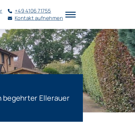
r
+49 4106 71755
Kontakt aufnehmen
 begehrter Ellerauer