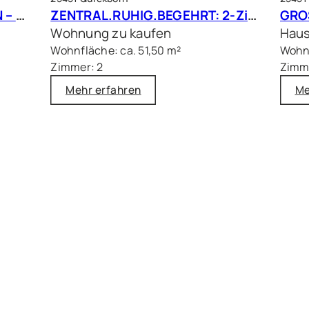
PLATZ, RUHE UND VIEL GRÜN – großer Bungalow mit Traumgrundstück in bester Lage
ZENTRAL.RUHIG.BEGEHRT: 2-Zimmer Terrassenwohnung in beliebter Wohnlage
Wohnung zu kaufen
Haus
Wohnfläche: ca. 51,50 m²
Wohnf
Zimmer: 2
Zimm
Mehr erfahren
Me