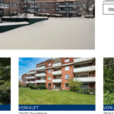
Zimme
Me
VERKAUFT
VERK
25451 Quickborn
25451