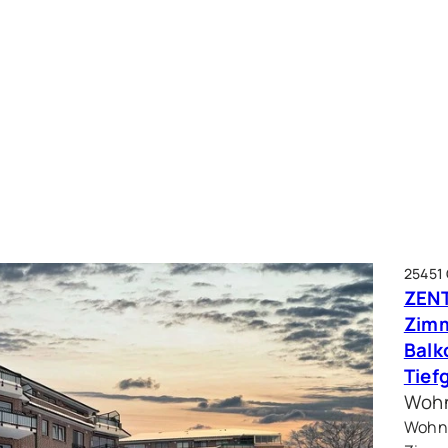
25451
ZENT
Zim
Balk
Tief
Wohn
Wohnf