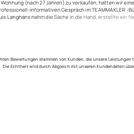
 Wohnung (nach 27 Jahren) zu verkaufen, hatten wir eine
rofessionell-informativen Gespräch im TEAMMAKLER -Bür
uis Langhans nahm die Sache in die Hand, erstellte ein 
tets über alle Ereignisse und Aktivitäten informiert. Nur
ufrieden – beim Notar, um den Vertrag zu unterzeichnen u
 netten Käufer. Besser geht’s nicht – lieben Dank an Euch
tlichten Bewertungen stammen von Kunden, die unsere Leistungen
. Die Echtheit wird durch Abgleich mit unseren Kundendaten über