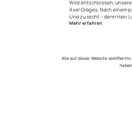
Wild entschlossen, unsere
Axel Grages. Nach einem p
Und zu recht – denn Herr L
Mehr erfahren
wir waren über einen Link s
nun alle – glücklich und z
auf die Übergabe an unsere
Alle auf dieser Website veröffen
haben