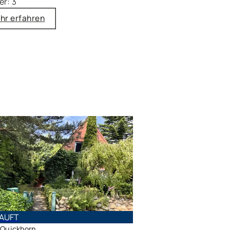
r: 3
hr erfahren
AUFT
 Quickborn