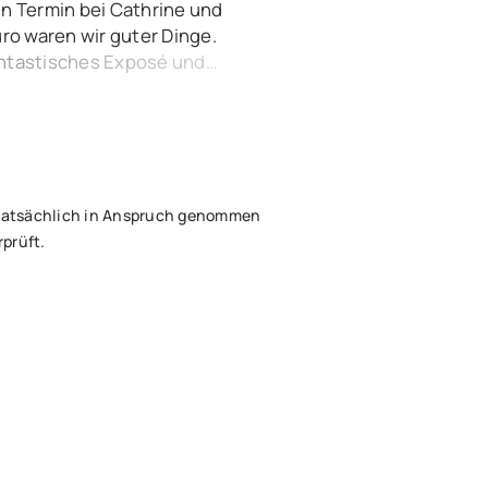
n Termin bei Cathrine und
o waren wir guter Dinge.
fantastisches Exposé und
 2 Monate später saßen wir
nd freuen uns jetzt schon
 3 !
 tatsächlich in Anspruch genommen
prüft.