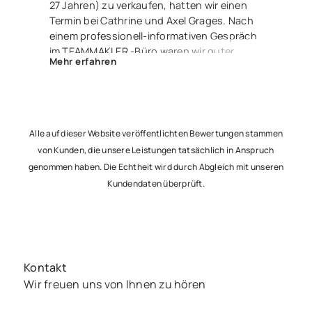
27 Jahren) zu verkaufen, hatten wir einen
Termin bei Cathrine und Axel Grages. Nach
einem professionell-informativen Gespräch
im TEAMMAKLER -Büro waren wir guter
Mehr erfahren
Dinge. Und zu recht – denn Herr Luis
Langhans nahm die Sache in die Hand,
erstellte ein fantastisches Exposé und wir
waren über einen Link stets über alle
Ereignisse und Aktivitäten informiert. Nur 2
Alle auf dieser Website veröffentlichten Bewertungen stammen
Monate später saßen wir nun alle – glücklich
von Kunden, die unsere Leistungen tatsächlich in Anspruch
und zufrieden – beim Notar, um den Vertrag
genommen haben. Die Echtheit wird durch Abgleich mit unseren
zu unterzeichnen und freuen uns jetzt
Kundendaten überprüft.
schon auf die Übergabe an unsere netten
Käufer. Besser geht’s nicht – lieben Dank an
Euch 3 !
Kontakt
Wir freuen uns von Ihnen zu hören