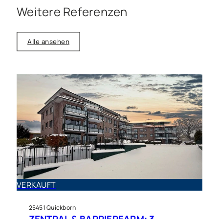
Weitere Referenzen
Alle ansehen
Haus zu kaufen in Alveslohe
SCHÖNE AUSSICHTEN:
Mehrfamilienhaus &
VERKAUFT
Einfamilienhaus auf großem
25451 Quickborn
Grundstück
ZENTRAL & BARRIEREARM: 3-