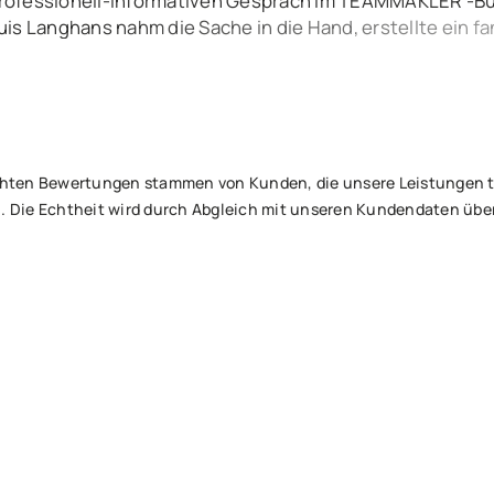
rofessionell-informativen Gespräch im TEAMMAKLER -Bür
uis Langhans nahm die Sache in die Hand, erstellte ein 
tets über alle Ereignisse und Aktivitäten informiert. Nur
ufrieden – beim Notar, um den Vertrag zu unterzeichnen u
 netten Käufer. Besser geht’s nicht – lieben Dank an Euch
tlichten Bewertungen stammen von Kunden, die unsere Leistungen
. Die Echtheit wird durch Abgleich mit unseren Kundendaten über