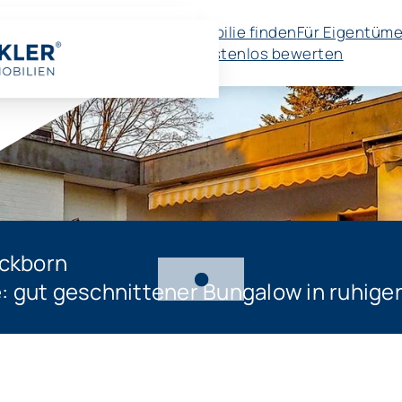
Immobilie finden
Für Eigentüme
🚀 Kostenlos bewerten
ickborn
 gut geschnittener Bungalow in ruhige