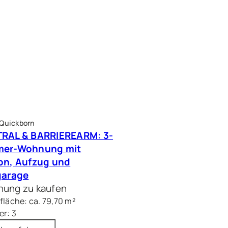
 Quickborn
RAL & BARRIEREARM: 3-
mer-Wohnung mit
on, Aufzug und
garage
ung zu kaufen
läche: ca. 79,70 m²
r: 3