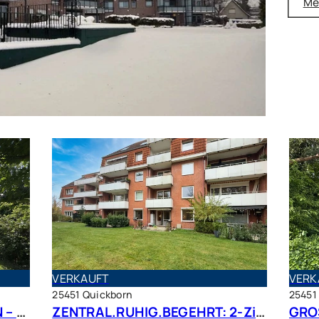
Me
VERKAUFT
VERK
25451 Quickborn
25451
PLATZ, RUHE UND VIEL GRÜN – großer Bungalow mit Traumgrundstück in bester Lage
ZENTRAL.RUHIG.BEGEHRT: 2-Zimmer Terrassenwohnung in beliebter Wohnlage