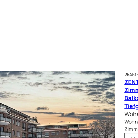
25451
ZENT
Zim
Balk
Tief
Wohn
Wohnf
Zimme