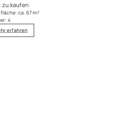
 zu kaufen
läche: ca. 67 m²
er: 4
hr erfahren