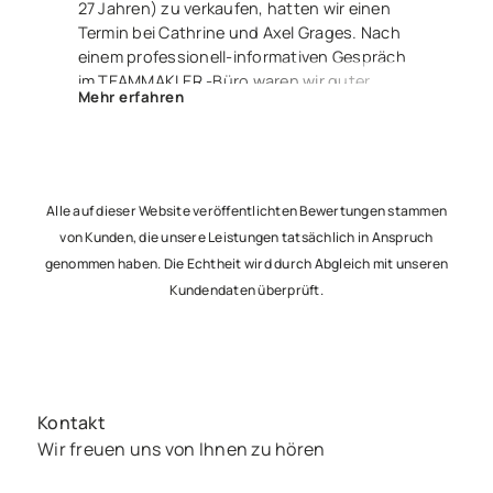
27 Jahren) zu verkaufen, hatten wir einen
Termin bei Cathrine und Axel Grages. Nach
einem professionell-informativen Gespräch
im TEAMMAKLER -Büro waren wir guter
Mehr erfahren
Dinge. Und zu recht – denn Herr Luis
Langhans nahm die Sache in die Hand,
erstellte ein fantastisches Exposé und wir
waren über einen Link stets über alle
Ereignisse und Aktivitäten informiert. Nur 2
Alle auf dieser Website veröffentlichten Bewertungen stammen
Monate später saßen wir nun alle – glücklich
von Kunden, die unsere Leistungen tatsächlich in Anspruch
und zufrieden – beim Notar, um den Vertrag
genommen haben. Die Echtheit wird durch Abgleich mit unseren
zu unterzeichnen und freuen uns jetzt
Kundendaten überprüft.
schon auf die Übergabe an unsere netten
Käufer. Besser geht’s nicht – lieben Dank an
Euch 3 !
Kontakt
Wir freuen uns von Ihnen zu hören