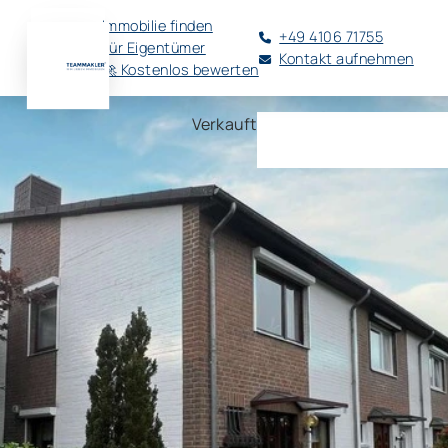
Immobilie finden
+49 4106 71755
Für Eigentümer
Kontakt aufnehmen
🚀 Kostenlos bewerten
Verkauft