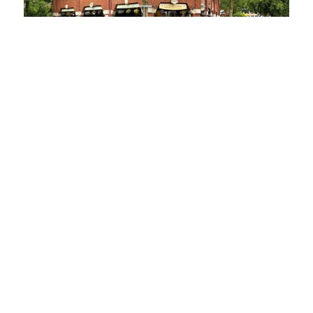
25451 Quickborn
LANGFRISTIG VERMIETET & ZENTRAL: Etablierte Gastrofläche in frequentierter Citylage
Gastgewerbe zu kaufen
Gesamtfläche: ca. 145 m²
Kaufpreis: 320.000 €
Mehr erfahren
TEAMMAKLER GMBH & Co KG
Kieler Straße 80
25451 Quickborn
+49 4106 71755