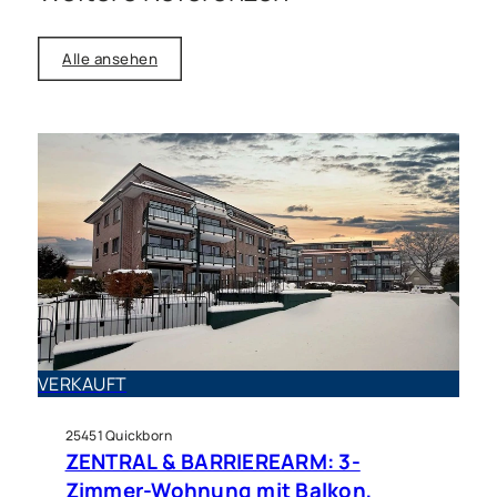
Alle ansehen
Gastgewerbe zu mieten in
Ellerau
VERKAUFT
RESTAURANT AM SEE: Schöne
Gastronomiefläche in Ellerau
25451 Quickborn
ZENTRAL & BARRIEREARM: 3-
Zimmer-Wohnung mit Balkon,