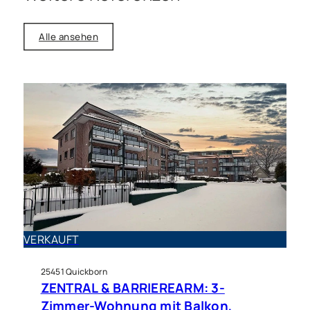
Alle ansehen
Haus zu kaufen in Ellerau
Hochwertig ausgestatteter
VERKAUFT
Bungalow in begehrter
Ellerauer Wohnlage
25451 Quickborn
ZENTRAL & BARRIEREARM: 3-
Zimmer-Wohnung mit Balkon,