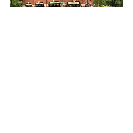
25451 Quickborn
LANGFRISTIG VERMIETET & ZENTRAL: Etablierte Gastrofläche in frequentierter Citylage
Gastgewerbe zu kaufen
Gesamtfläche: ca. 145 m²
Kaufpreis: 320.000 €
Mehr erfahren
TEAMMAKLER GMBH & Co KG
Kieler Straße 80
25451 Quickborn
+49 4106 71755