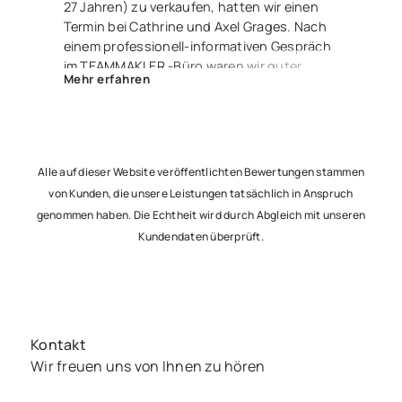
27 Jahren) zu verkaufen, hatten wir einen
Termin bei Cathrine und Axel Grages. Nach
einem professionell-informativen Gespräch
im TEAMMAKLER -Büro waren wir guter
Mehr erfahren
Dinge. Und zu recht – denn Herr Luis
Langhans nahm die Sache in die Hand,
erstellte ein fantastisches Exposé und wir
waren über einen Link stets über alle
Ereignisse und Aktivitäten informiert. Nur 2
Alle auf dieser Website veröffentlichten Bewertungen stammen
Monate später saßen wir nun alle – glücklich
von Kunden, die unsere Leistungen tatsächlich in Anspruch
und zufrieden – beim Notar, um den Vertrag
genommen haben. Die Echtheit wird durch Abgleich mit unseren
zu unterzeichnen und freuen uns jetzt
Kundendaten überprüft.
schon auf die Übergabe an unsere netten
Käufer. Besser geht’s nicht – lieben Dank an
Euch 3 !
Kontakt
Wir freuen uns von Ihnen zu hören