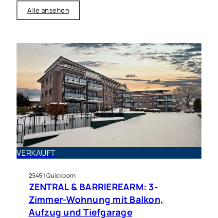
Alle ansehen
Wohnung zu kaufen in Ellerau
Kapitalanlage im schönen
VERKAUFT
Ellerau
25451 Quickborn
ZENTRAL & BARRIEREARM: 3-
Zimmer-Wohnung mit Balkon,
Aufzug und Tiefgarage