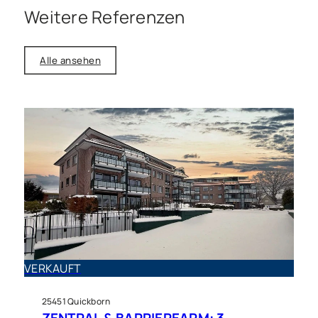
Weitere Referenzen
Alle ansehen
Wohnung zu kaufen in
Quickborn
Erdgeschoss-Wohnung mit
VERKAUFT
Wintergarten am Quickborner
25451 Quickborn
Stadtwald
ZENTRAL & BARRIEREARM: 3-