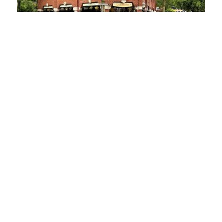
25451 Quickborn
LANGFRISTIG VERMIETET & ZENTRAL: Etablierte Gastrofläche in frequentierter Citylage
Gastgewerbe zu kaufen
Gesamtfläche: ca. 145 m²
Kaufpreis: 320.000 €
Mehr erfahren
TEAMMAKLER GMBH & Co KG
Kieler Straße 80
25451 Quickborn
+49 4106 71755