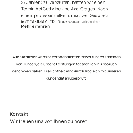
27 Jahren) zu verkaufen, hatten wir einen
Termin bei Cathrine und Axel Grages. Nach
einem professionell-informativen Gespräch
im TEAMMAKLER -Büro waren wir guter
Mehr erfahren
Dinge. Und zu recht – denn Herr Luis
Langhans nahm die Sache in die Hand,
erstellte ein fantastisches Exposé und wir
waren über einen Link stets über alle
Ereignisse und Aktivitäten informiert. Nur 2
Alle auf dieser Website veröffentlichten Bewertungen stammen
Monate später saßen wir nun alle – glücklich
von Kunden, die unsere Leistungen tatsächlich in Anspruch
und zufrieden – beim Notar, um den Vertrag
genommen haben. Die Echtheit wird durch Abgleich mit unseren
zu unterzeichnen und freuen uns jetzt
Kundendaten überprüft.
schon auf die Übergabe an unsere netten
Käufer. Besser geht’s nicht – lieben Dank an
Euch 3 !
Kontakt
Wir freuen uns von Ihnen zu hören