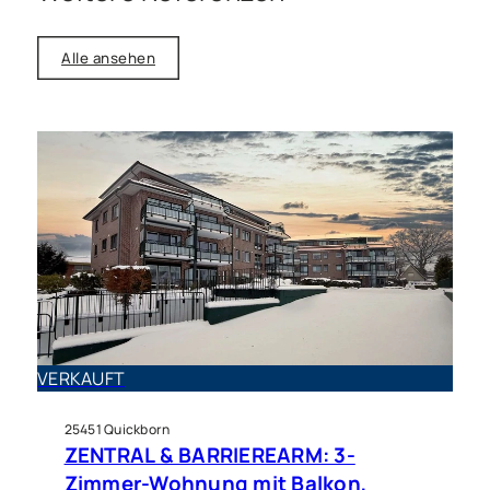
Alle ansehen
Haus zu kaufen in Quickborn
Sehr gepflegtes
VERKAUFT
Einfamilienhaus auf großem
Grundstück
25451 Quickborn
ZENTRAL & BARRIEREARM: 3-
Zimmer-Wohnung mit Balkon,