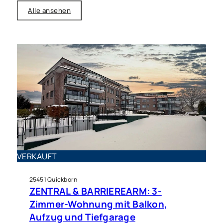
Alle ansehen
Haus zu kaufen in Quickborn
Ein Traumhaus um das Sie
VERKAUFT
jeder beneiden wird!
25451 Quickborn
ZENTRAL & BARRIEREARM: 3-
Zimmer-Wohnung mit Balkon,
Aufzug und Tiefgarage