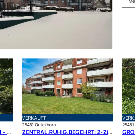
Me
VERKAUFT
VERK
25451 Quickborn
25451
PLATZ, RUHE UND VIEL GRÜN – großer Bungalow mit Traumgrundstück in bester Lage
ZENTRAL.RUHIG.BEGEHRT: 2-Zimmer Terrassenwohnung in beliebter Wohnlage