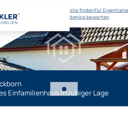
Immobilie finden
Für Eigentüme
🚀 Kostenlos bewerten
ickborn
es Einfamilienhaus in ruhiger Lage