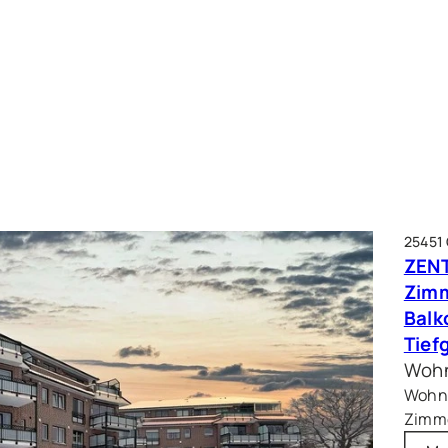
25451
ZENT
Zim
Balk
Tief
Wohn
Wohnf
Zimme