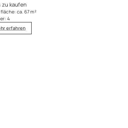
 zu kaufen
läche: ca. 67 m²
er: 4
hr erfahren