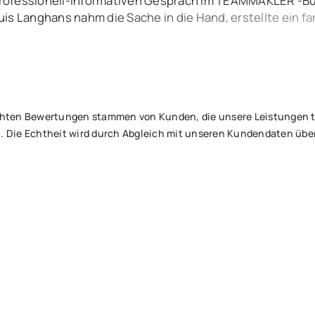
rofessionell-informativen Gespräch im TEAMMAKLER -Bür
uis Langhans nahm die Sache in die Hand, erstellte ein 
tets über alle Ereignisse und Aktivitäten informiert. Nur
ufrieden – beim Notar, um den Vertrag zu unterzeichnen u
 netten Käufer. Besser geht’s nicht – lieben Dank an Euch
tlichten Bewertungen stammen von Kunden, die unsere Leistungen
. Die Echtheit wird durch Abgleich mit unseren Kundendaten über