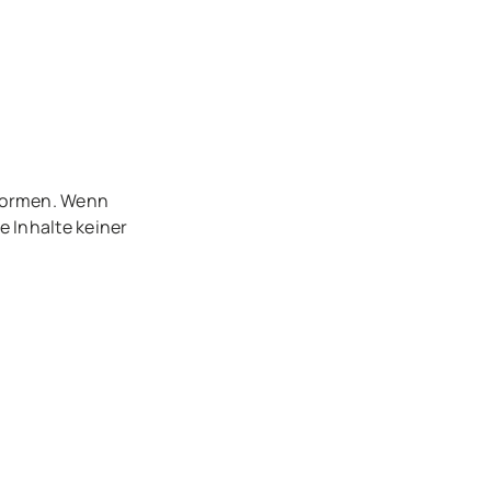
tformen. Wenn
e Inhalte keiner