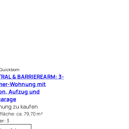
 Quickborn
RAL & BARRIEREARM: 3-
mer-Wohnung mit
on, Aufzug und
garage
ung zu kaufen
läche: ca. 79,70 m²
r: 3