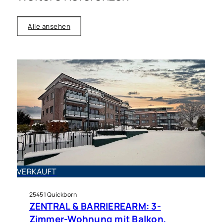
Alle ansehen
Haus zu kaufen in Quickborn
Einfamilienhaus mit Potenzial
VERKAUFT
und Vollkeller in schöner Lage
von Quickborn!
25451 Quickborn
ZENTRAL & BARRIEREARM: 3-
Zimmer-Wohnung mit Balkon,