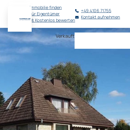
Immobilie finden
+49 4106 71755
Für Eigentümer
Kontakt aufnehmen
🚀 Kostenlos bewerten
Verkauft