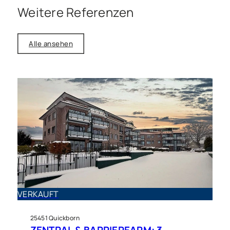
Weitere Referenzen
Alle ansehen
Haus zu kaufen in
Kaltenkirchen
Potenzial pur: Einfamilienhaus
VERKAUFT
mit Wintergarten sucht
25451 Quickborn
kreative Hand!
ZENTRAL & BARRIEREARM: 3-