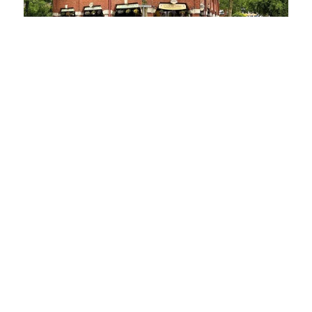
25451 Quickborn
LANGFRISTIG VERMIETET & ZENTRAL: Etablierte Gastrofläche in frequentierter Citylage
Gastgewerbe zu kaufen
Gesamtfläche: ca. 145 m²
Kaufpreis: 320.000 €
Mehr erfahren
TEAMMAKLER GMBH & Co KG
Kieler Straße 80
25451 Quickborn
+49 4106 71755