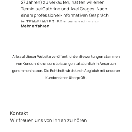
27 Jahren) zu verkaufen, hatten wir einen
Termin bei Cathrine und Axel Grages. Nach
einem professionell-informativen Gespräch
im TEAMMAKLER -Büro waren wir guter
Mehr erfahren
Dinge. Und zu recht – denn Herr Luis
Langhans nahm die Sache in die Hand,
erstellte ein fantastisches Exposé und wir
waren über einen Link stets über alle
Ereignisse und Aktivitäten informiert. Nur 2
Alle auf dieser Website veröffentlichten Bewertungen stammen
Monate später saßen wir nun alle – glücklich
von Kunden, die unsere Leistungen tatsächlich in Anspruch
und zufrieden – beim Notar, um den Vertrag
genommen haben. Die Echtheit wird durch Abgleich mit unseren
zu unterzeichnen und freuen uns jetzt
Kundendaten überprüft.
schon auf die Übergabe an unsere netten
Käufer. Besser geht’s nicht – lieben Dank an
Euch 3 !
Kontakt
Wir freuen uns von Ihnen zu hören