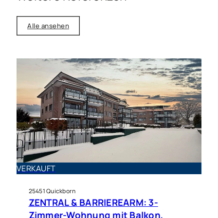
Alle ansehen
Haus zu kaufen in Ellerau
LAGE, LICHT & CHARME: Ihr
VERKAUFT
neues Familienzuhause mit
Potenzial!
25451 Quickborn
ZENTRAL & BARRIEREARM: 3-
Zimmer-Wohnung mit Balkon,