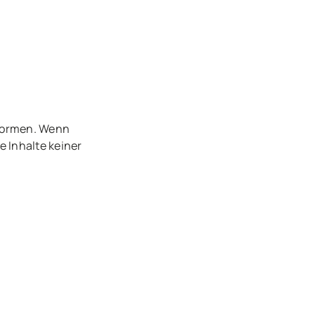
tformen. Wenn
e Inhalte keiner