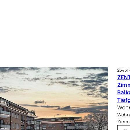
25451
ZENT
Zim
Balk
Tief
Wohn
Wohnf
Zimme