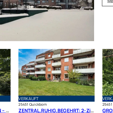
Me
VERKAUFT
VERK
25451 Quickborn
25451
PLATZ, RUHE UND VIEL GRÜN – großer Bungalow mit Traumgrundstück in bester Lage
ZENTRAL.RUHIG.BEGEHRT: 2-Zimmer Terrassenwohnung in beliebter Wohnlage