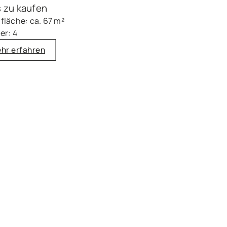
 zu kaufen
läche: ca. 67 m²
er: 4
hr erfahren