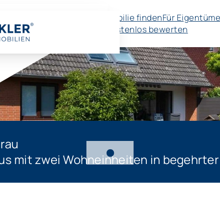
Immobilie finden
Für Eigentüme
🚀 Kostenlos bewerten
erau
us mit zwei Wohneinheiten in begehrter