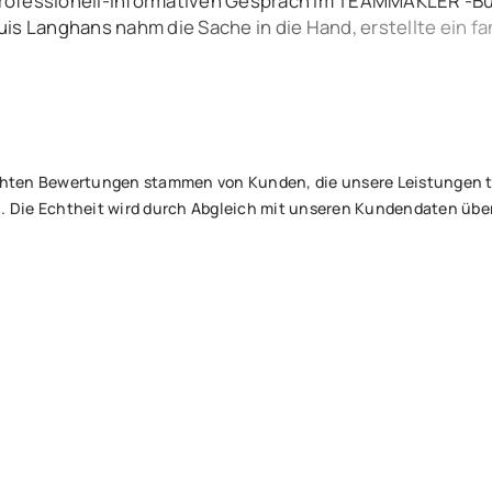
rofessionell-informativen Gespräch im TEAMMAKLER -Bür
uis Langhans nahm die Sache in die Hand, erstellte ein 
tets über alle Ereignisse und Aktivitäten informiert. Nur
ufrieden – beim Notar, um den Vertrag zu unterzeichnen u
 netten Käufer. Besser geht’s nicht – lieben Dank an Euch
tlichten Bewertungen stammen von Kunden, die unsere Leistungen
. Die Echtheit wird durch Abgleich mit unseren Kundendaten über