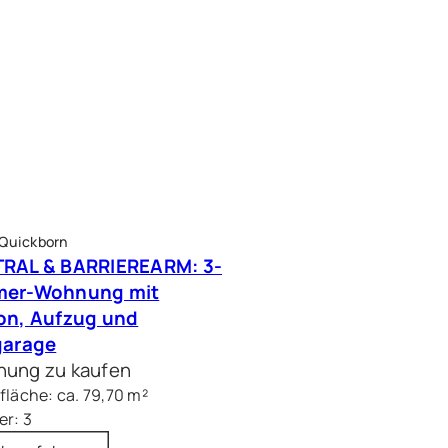
 Quickborn
RAL & BARRIEREARM: 3-
mer-Wohnung mit
on, Aufzug und
garage
ung zu kaufen
läche: ca. 79,70 m²
r: 3