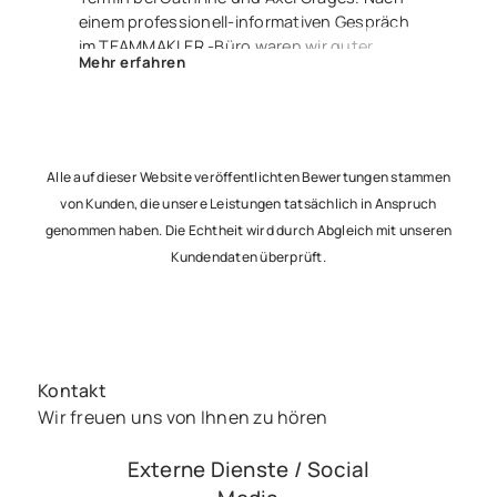
einem professionell-informativen Gespräch
im TEAMMAKLER -Büro waren wir guter
Mehr erfahren
Dinge. Und zu recht – denn Herr Luis
Langhans nahm die Sache in die Hand,
erstellte ein fantastisches Exposé und wir
waren über einen Link stets über alle
Ereignisse und Aktivitäten informiert. Nur 2
Alle auf dieser Website veröffentlichten Bewertungen stammen
Monate später saßen wir nun alle – glücklich
von Kunden, die unsere Leistungen tatsächlich in Anspruch
und zufrieden – beim Notar, um den Vertrag
genommen haben. Die Echtheit wird durch Abgleich mit unseren
zu unterzeichnen und freuen uns jetzt
Kundendaten überprüft.
schon auf die Übergabe an unsere netten
Käufer. Besser geht’s nicht – lieben Dank an
Euch 3 !
Kontakt
Wir freuen uns von Ihnen zu hören
Externe Dienste / Social