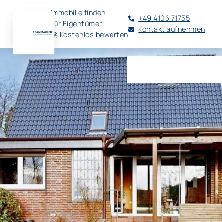
Immobilie finden
+49 4106 71755
Für Eigentümer
Kontakt aufnehmen
🚀 Kostenlos bewerten
Verkauft