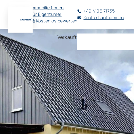
Immobilie finden
+49 4106 71755
Für Eigentümer
Kontakt aufnehmen
🚀 Kostenlos bewerten
Verkauft