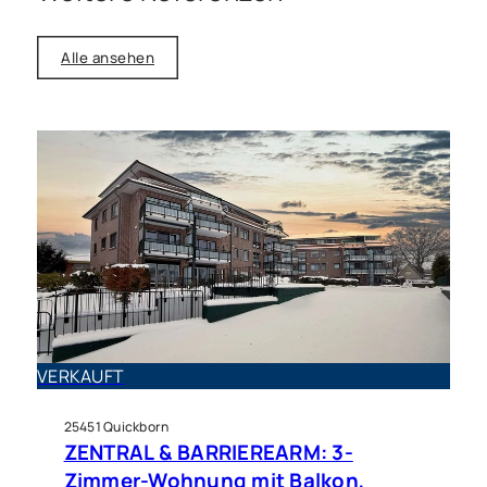
Alle ansehen
Haus zu kaufen in Quickborn
Willkommen Zuhause:
VERKAUFT
Familienglück in Quickborn mit
Herz und Raum
25451 Quickborn
ZENTRAL & BARRIEREARM: 3-
Zimmer-Wohnung mit Balkon,