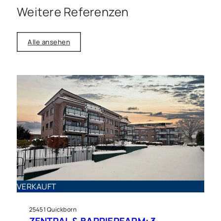
Weitere Referenzen
Alle ansehen
Haus zu kaufen in Quickborn-
Heide
VERKAUFT - Sackgassenlage:
VERKAUFT
Top gepflegte
25451 Quickborn
Doppelhaushälfte
ZENTRAL & BARRIEREARM: 3-