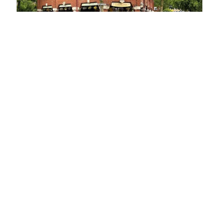
25451 Quickborn
LANGFRISTIG VERMIETET & ZENTRAL: Etablierte Gastrofläche in frequentierter Citylage
Gastgewerbe zu kaufen
Gesamtfläche: ca. 145 m²
Kaufpreis: 320.000 €
Mehr erfahren
TEAMMAKLER GMBH & Co KG
Kieler Straße 80
25451 Quickborn
+49 4106 71755