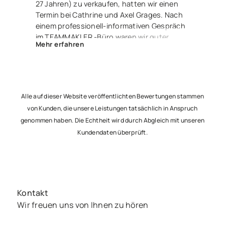
27 Jahren) zu verkaufen, hatten wir einen
Termin bei Cathrine und Axel Grages. Nach
einem professionell-informativen Gespräch
im TEAMMAKLER -Büro waren wir guter
Mehr erfahren
Dinge. Und zu recht – denn Herr Luis
Langhans nahm die Sache in die Hand,
erstellte ein fantastisches Exposé und wir
waren über einen Link stets über alle
Ereignisse und Aktivitäten informiert. Nur 2
Alle auf dieser Website veröffentlichten Bewertungen stammen
Monate später saßen wir nun alle – glücklich
von Kunden, die unsere Leistungen tatsächlich in Anspruch
und zufrieden – beim Notar, um den Vertrag
genommen haben. Die Echtheit wird durch Abgleich mit unseren
zu unterzeichnen und freuen uns jetzt
Kundendaten überprüft.
schon auf die Übergabe an unsere netten
Käufer. Besser geht’s nicht – lieben Dank an
Euch 3 !
Kontakt
Wir freuen uns von Ihnen zu hören