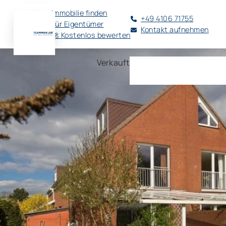
Immobilie finden
+49 4106 71755
Für Eigentümer
Kontakt aufnehmen
🚀 Kostenlos bewerten
Verkauft