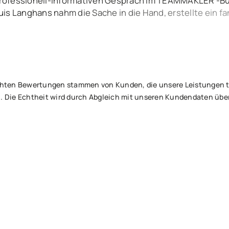
rofessionell-informativen Gespräch im TEAMMAKLER -Bür
uis Langhans nahm die Sache in die Hand, erstellte ein 
tets über alle Ereignisse und Aktivitäten informiert. Nur
ufrieden – beim Notar, um den Vertrag zu unterzeichnen u
 netten Käufer. Besser geht’s nicht – lieben Dank an Euch
tlichten Bewertungen stammen von Kunden, die unsere Leistungen
. Die Echtheit wird durch Abgleich mit unseren Kundendaten über