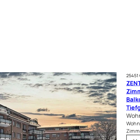
25451
ZENT
Zim
Balk
Tief
Wohn
Wohnf
Zimme