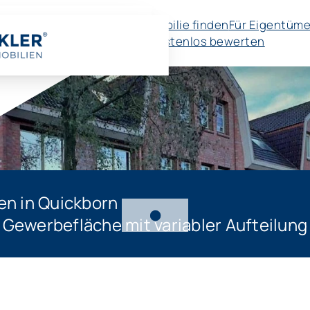
Immobilie finden
Für Eigentüme
🚀 Kostenlos bewerten
en in Quickborn
 Gewerbefläche mit variabler Aufteilung