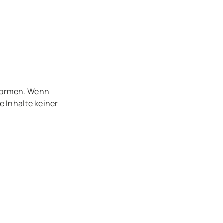
tformen. Wenn
e Inhalte keiner