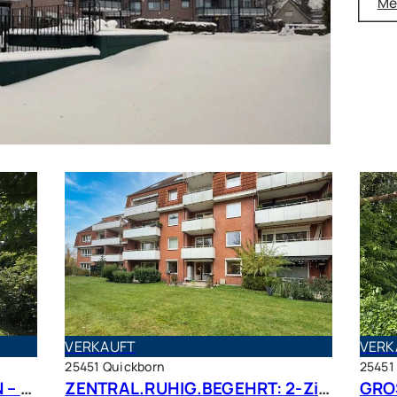
Me
VERKAUFT
VERK
25451 Quickborn
25451
PLATZ, RUHE UND VIEL GRÜN – großer Bungalow mit Traumgrundstück in bester Lage
ZENTRAL.RUHIG.BEGEHRT: 2-Zimmer Terrassenwohnung in beliebter Wohnlage