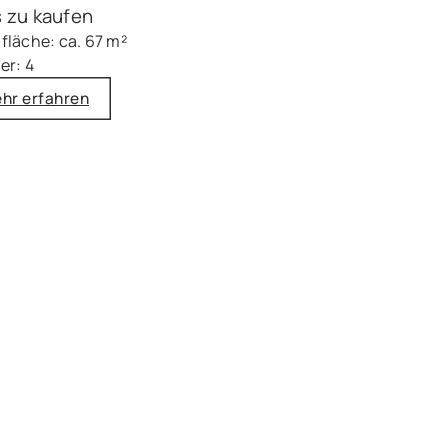
 zu kaufen
läche: ca. 67 m²
er: 4
hr erfahren